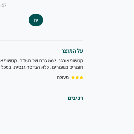
₪4.57 ל-
יח'
על המוצר
חומרים משמרים , ללא הנדסה גנטית, במכל ל
מעולה
רכיבים