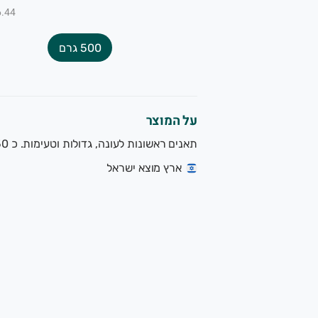
₪6.44 ל-
500 גרם
על המוצר
תאנים ראשונות לעונה, גדולות וטעימות. כ 450 גר' במארז
ארץ מוצא ישראל