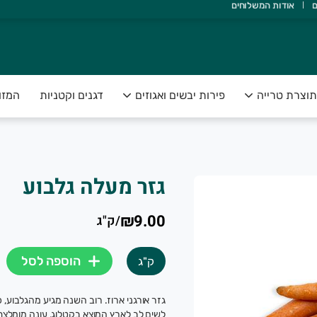
ם
אודות המשלוחים
אדם ואדמה, ולהנגיש תוצרת טרייה, בריאה ונקייה, עד הבית.
תוצרת טרייה
פירות יבשים ואגוזים
דגנים וקטניות
המזו
גזר מעלה גלבוע
₪9.00
/
ק"ג
הוספה לסל
ק"ג
גזר אורגני ארוז. רוב השנה מגיע מהגלבוע, 
לשים לב לארץ המוצא בקטלוג, עונה מומלצת ס