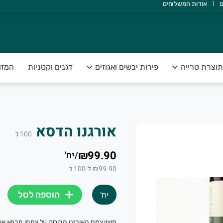
ם
אודות המשלוחים
אדם ואדמה, ולהנגיש תוצרת טרייה, בריאה ונקייה, עד הבית.
תוצרת טרייה
פירות יבשים ואגוזים
דגנים וקטניות
המזו
אורגנו הדסא
100
ג׳
₪99.90
/
יח'
₪99.90 ל-100 ג׳
הוספה לסל
יח'
מיצוי צמח האורגנו מבוסס על צמחי מרפא אור