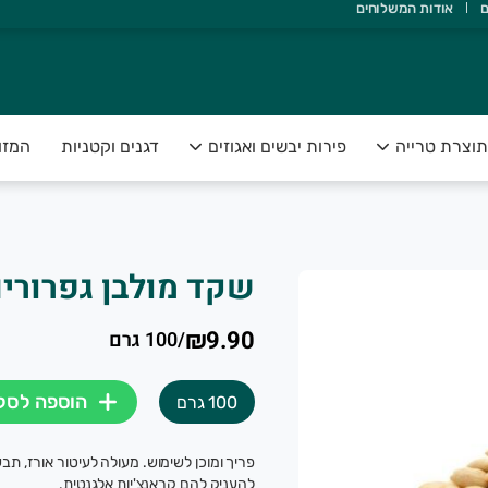
ם
אודות המשלוחים
אדם ואדמה, ולהנגיש תוצרת טרייה, בריאה ונקייה, עד הבית.
תוצרת טרייה
פירות יבשים ואגוזים
דגנים וקטניות
המזו
שקד מולבן גפרורי
₪9.90
/
100 גרם
הוספה לסל
100 גרם
פריך ומוכן לשימוש. מעולה לעיטור אורז, תב
להעניק להם קראנצ'יות אלגנטית.