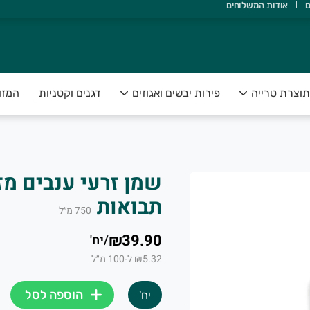
ם
אודות המשלוחים
אדם ואדמה, ולהנגיש תוצרת טרייה, בריאה ונקייה, עד הבית.
תוצרת טרייה
פירות יבשים ואגוזים
דגנים וקטניות
המזו
תבואות
750
מ״ל
₪39.90
/
יח'
₪5.32 ל-100 מ״ל
הוספה לסל
יח'