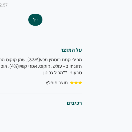
₪12.57 ל-
יח'
על המוצר
מכיל: קמח כוסמין מלא(
טבעוני. **מכיל גלוטן.
מוצר מומלץ
רכיבים