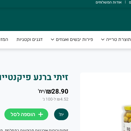
ם
אודות המשלוחים
אדם ואדמה, ולהנגיש תוצרת טרייה, בריאה ונקייה, עד הבית.
תוצרת טרייה
פירות יבשים ואגוזים
דגנים וקטניות
המזו
זיתי ברנע פיקנטיי
₪28.90
/
יח'
₪4.52 ל-100 ג׳
הוספה לסל
יח'