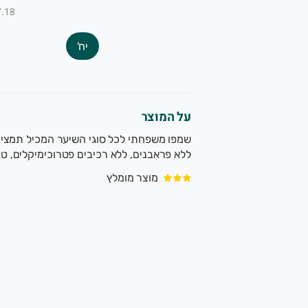
₪7.18 ל-
יח'
על המוצר
ללא פראבנים, ללא רכיבים פטרוכימיקלים, טבעוני. הבקבוק עש
מוצר מומלץ