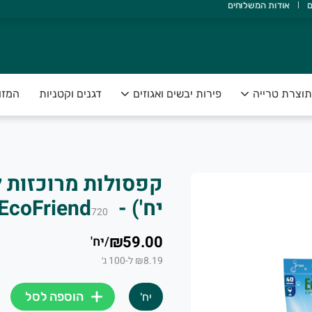
ם
אודות המשלוחים
אדם ואדמה, ולהנגיש תוצרת טרייה, בריאה ונקייה, עד הבית.
תוצרת טרייה
פירות יבשים ואגוזים
דגנים וקטניות
המזו
יח') - EcoFriend
720
₪59.00
/
יח'
₪8.19 ל-100 ג׳
הוספה לסל
יח'