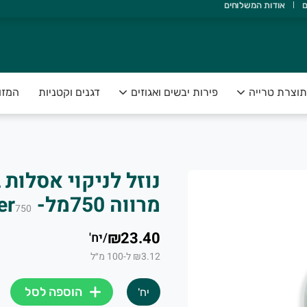
ם
אודות המשלוחים
אדם ואדמה, ולהנגיש תוצרת טרייה, בריאה ונקייה, עד הבית.
תוצרת טרייה
פירות יבשים ואגוזים
דגנים וקטניות
המזו
נוזל לניקוי אסלות 
מרווה 750מל-Ecover
750
₪23.40
/
יח'
₪3.12 ל-100 מ״ל
הוספה לסל
יח'