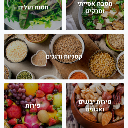
מטבח אסייתי
חסות ועלים
ומרקים
קטניות ודגנים
פירות יבשים
פירות
ואגוזים